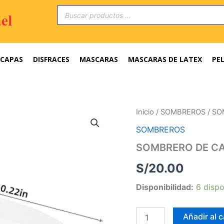
Búsqueda
de
productos
CAPAS
DISFRACES
MASCARAS
MASCARAS DE LATEX
PE
SOMBRERO
Inicio
/
SOMBREROS
/ SO
DE
SOMBREROS
CAPITAN
cantidad
SOMBRERO DE CA
S/
20.00
Disponibilidad:
6 dispo
Añadir al c