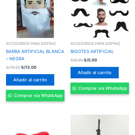
S/15.00.
S/13.00.
S/6.00.
S/5.00.
ACCESORIOS PARA DISFRAZ
ACCESORIOS PARA DISFRAZ
BARBA ARTIFICIAL BLANCA
BIGOTES ARTIFICIAL
– NEGRA
S/
6.00
S/
5.00
S/
15.00
S/
13.00
Añadir al carrito
Añadir al carrito
Comprar via WhatsApp
Comprar via WhatsApp