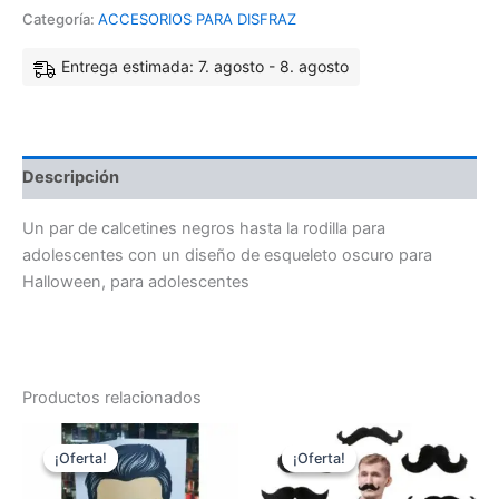
Categoría:
ACCESORIOS PARA DISFRAZ
Entrega estimada: 7. agosto - 8. agosto
Descripción
Un par de calcetines negros hasta la rodilla para
adolescentes con un diseño de esqueleto oscuro para
Halloween, para adolescentes
Productos relacionados
El
El
El
El
precio
precio
precio
precio
¡Oferta!
¡Oferta!
¡Oferta!
¡Oferta!
original
actual
original
actual
era:
es:
era:
es: