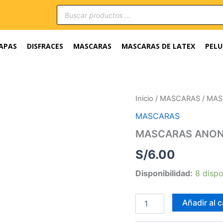
Búsqueda
de
productos
APAS
DISFRACES
MASCARAS
MASCARAS DE LATEX
PELU
MASCARAS
Inicio
/
MASCARAS
/ MA
ANONYMOUS
MASCARAS
DE
COLORES
MASCARAS ANON
cantidad
S/
6.00
Disponibilidad:
8 dispo
Añadir al c