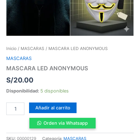
Inicio
/
MASCARAS
/ MASCARA LED ANONYMOUS
MASCARAS
MASCARA LED ANONYMOUS
S/
20.00
Disponibilidad:
5 disponibles
Añadir al carrito
Orden via Whatsapp
SKU:
00000129
Categoría:
MASCARAS