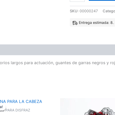
SKU:
00000247
Catego
Entrega estimada: 8. 
orios largos para actuación, guantes de garras negros y ro
El
ecio
precio
a!
a!
iginal
actual
OS PARA DISFRAZ
a:
es: