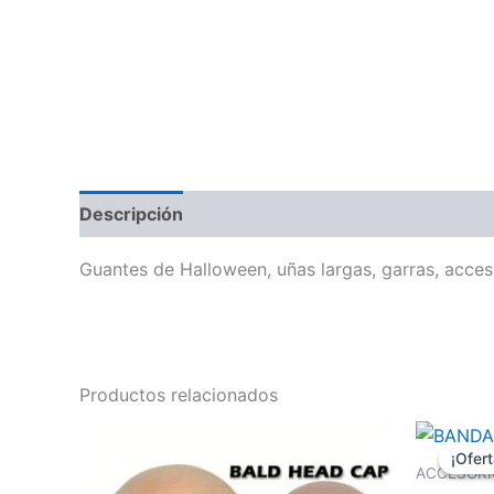
Descripción
Guantes de Halloween, uñas largas, garras, acces
Productos relacionados
El
pr
¡Ofert
¡Ofert
or
ACCESORI
er