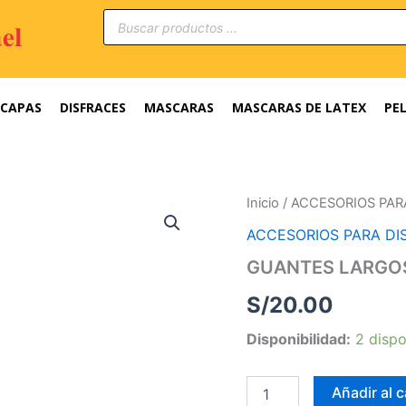
Búsqueda
de
productos
CAPAS
DISFRACES
MASCARAS
MASCARAS DE LATEX
PE
GUANTES
Inicio
/
ACCESORIOS PAR
LARGOS
ACCESORIOS PARA DI
CON
GARRA
GUANTES LARGO
cantidad
S/
20.00
Disponibilidad:
2 dispo
Añadir al c