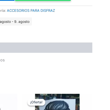
ría:
ACCESORIOS PARA DISFRAZ
agosto - 9. agosto
jos
El
El
precio
precio
¡Oferta!
¡Oferta!
original
actual
era:
es: