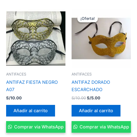
El
El
precio
precio
¡Oferta!
¡Oferta!
original
actual
era:
es:
S/10.00.
S/5.00.
ANTIFACES
ANTIFACES
ANTIFAZ FIESTA NEGRO
ANTIFAZ DORADO
A07
ESCARCHADO
S/
10.00
S/
10.00
S/
5.00
Añadir al carrito
Añadir al carrito
Comprar via WhatsApp
Comprar via WhatsApp