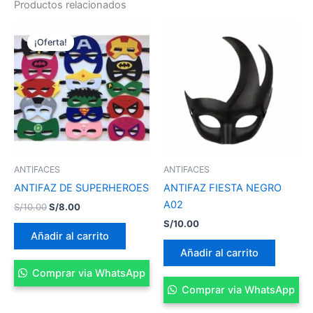
Productos relacionados
El
El
precio
precio
¡Oferta!
¡Oferta!
original
actual
era:
es:
S/10.00.
S/8.00.
ANTIFACES
ANTIFACES
ANTIFAZ DE SUPERHEROES
ANTIFAZ FIESTA NEGRO
A02
S/
10.00
S/
8.00
S/
10.00
Añadir al carrito
Añadir al carrito
Comprar via WhatsApp
Comprar via WhatsApp